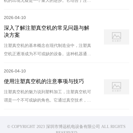
机的出现无疑是一个重大的进步。它结合了注塑
和真空技术，使得生产出的产品质量更高，效率
更快。那么，究竟什么是注塑真空机呢？简单来
2026-04-10
说，它是一种通过在注塑过程中引入真空环境，
深入了解注塑真空机的常见问题与解
来减少气泡、提高成型精度的设备。注塑真空机
决方案
的工作原理说到工作原理，大家可能会想，这个
注塑真空机的基本概念在现代制造业中，注塑真
设备到
空机正逐渐成为不可或缺的设备。这种机器通过
在注塑过程中创造一个真空环境，有效减少了气
泡和缺陷的产生。那么，使用注塑真空机时，我
2026-04-10
们常常会遇到哪些问题呢？常见问题一：真空度
使用注塑真空机的注意事项与技巧
不足假如你发现注塑真空机的真空度始终不足，
注塑真空机的魅力说到塑料加工，注塑真空机可
首先，检查一下真空泵是否正常工作。可能的原
谓是一个不可或缺的角色。它通过真空技术，助
因有很
力塑料制品的成型，减少气泡和缺陷，提升产品
质量，真是太神奇了！不过，使用这种设备时，
有几个注意事项您可得留心哦！了解设备的工作
© COPYRIGHT 2023 深圳市博远机电设备有限公司 ALL RIGHTS
RESERVED