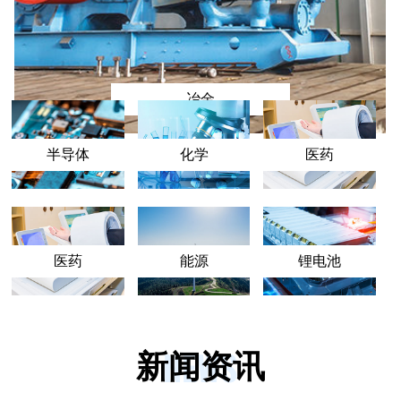
冶金
半导体
化学
医药
医药
能源
锂电池
NEWS
新闻资讯