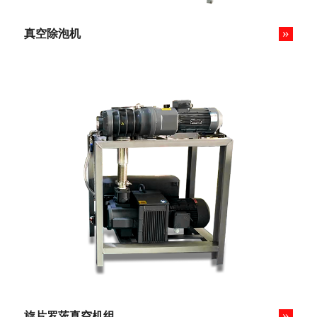
»
真空除泡机
»
旋片罗茨真空机组