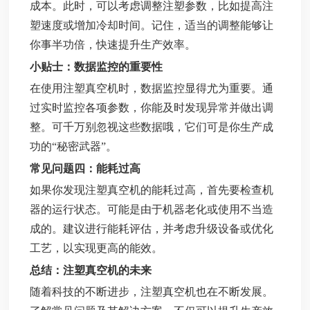
成本。此时，可以考虑调整注塑参数，比如提高注
塑速度或增加冷却时间。记住，适当的调整能够让
你事半功倍，快速提升生产效率。
小贴士：数据监控的重要性
在使用注塑真空机时，数据监控显得尤为重要。通
过实时监控各项参数，你能及时发现异常并做出调
整。可千万别忽视这些数据哦，它们可是你生产成
功的“秘密武器”。
常见问题四：能耗过高
如果你发现注塑真空机的能耗过高，首先要检查机
器的运行状态。可能是由于机器老化或使用不当造
成的。建议进行能耗评估，并考虑升级设备或优化
工艺，以实现更高的能效。
总结：注塑真空机的未来
随着科技的不断进步，注塑真空机也在不断发展。