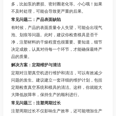
多，比如泵的磨损、密封圈老化等。小心哦！如果
不及时处理，可能会导致更严重的后果。
常见问题二：产品表面缺陷
有时候，产品的表面质量令人失望，可能会出现气
泡、划痕等问题。此时，建议你检查模具是否干
净，注塑材料的干燥程度也很重要。要知道，细节
决定成败，认真对待每一个环节，才能确保最终产
品的质量。
解决方案：定期维护与清洁
定期对注塑真空机进行维护和清洁，可以有效减少
问题的发生。建议建立一套详细的维护计划，包括
定期检查真空系统和模具的清洁。这样，你就能大
大降低故障率，保持生产的顺利进行。
常见问题三：注塑周期过长
注塑周期过长不仅影响生产效率，还可能增加生产