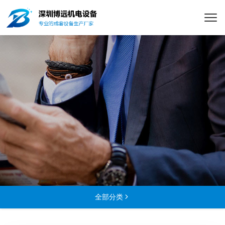
全部分类
