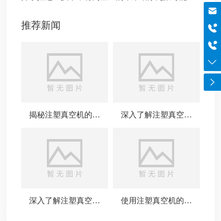
邮箱
szboyo@foxmail.com
推荐新闻
于经理
18565644125
电话
0755-84869971
揭秘注塑真空机的工
深入了解注塑真空机
作原理与应用
的应用与优势
深入了解注塑真空机
使用注塑真空机的注
的常见问题与解决方
意事项与技巧