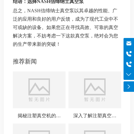
结语：选择NASH佶缔纳士真空泵
总之，NASH佶缔纳士真空泵以其卓越的性能、广
泛的应用和良好的用户反馈，成为了现代工业中不
可或缺的设备。如果您正在寻找高效、可靠的真空
解决方案，不妨考虑一下这款真空泵，绝对会为您
邮箱
的生产带来新的突破！
szboyo@foxmail.com
于经理
推荐新闻
18565644125
电话
0755-84869971
揭秘注塑真空机的工
深入了解注塑真空机
作原理与应用
的应用与优势