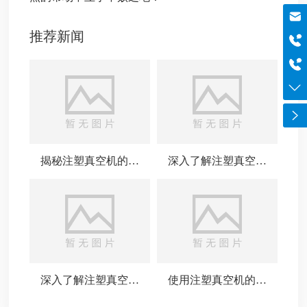
邮箱
szboyo@foxmail.com
推荐新闻
于经理
18565644125
电话
0755-84869971
揭秘注塑真空机的工
深入了解注塑真空机
作原理与应用
的应用与优势
深入了解注塑真空机
使用注塑真空机的注
的常见问题与解决方
意事项与技巧