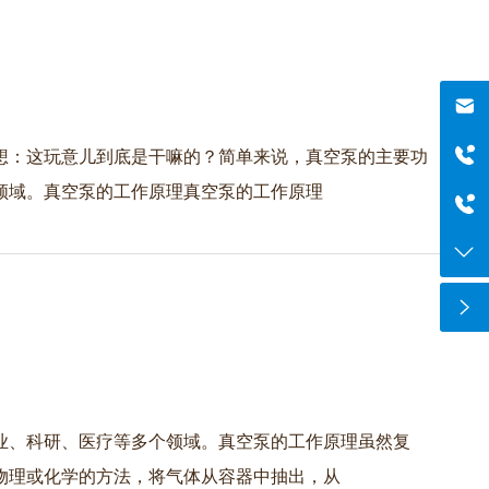
邮箱
szboyo@foxmail.com
想：这玩意儿到底是干嘛的？简单来说，真空泵的主要功
于经理
领域。真空泵的工作原理真空泵的工作原理
18565644125
电话
0755-84869971
业、科研、医疗等多个领域。真空泵的工作原理虽然复
物理或化学的方法，将气体从容器中抽出，从