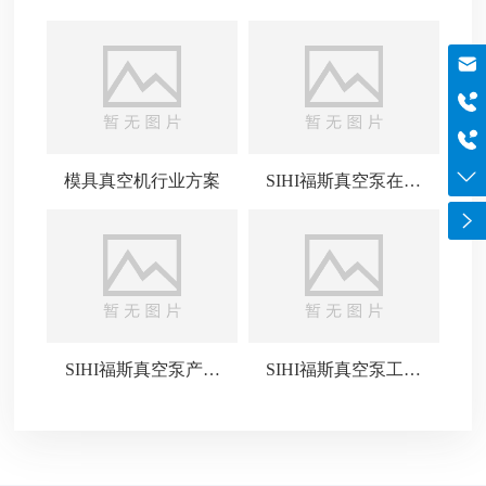
邮箱
szboyo@foxmail.com
于经理
18565644125
电话
0755-84869971
模具真空机行业方案
SIHI福斯真空泵在各
领域的广泛应用
SIHI福斯真空泵产品
SIHI福斯真空泵工作
介绍
原理