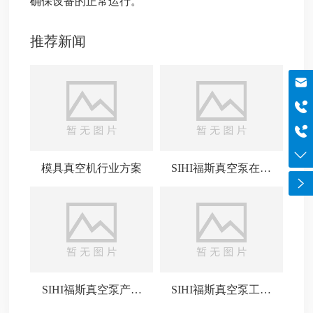
确保设备的正常运行。
推荐新闻
邮箱
szboyo@foxmail.com
于经理
18565644125
电话
0755-84869971
模具真空机行业方案
SIHI福斯真空泵在各
领域的广泛应用
SIHI福斯真空泵产品
SIHI福斯真空泵工作
介绍
原理