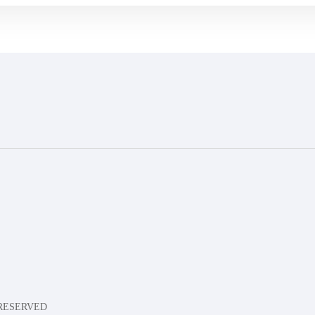
RESERVED