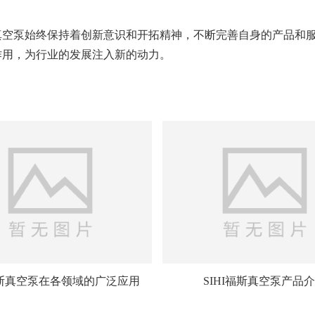
H真空泵始终保持着创新意识和开拓精神，不断完善自身的产品和
作用，为行业的发展注入新的动力。
I福斯真空泵在各领域的广泛应用
SIHI福斯真空泵产品