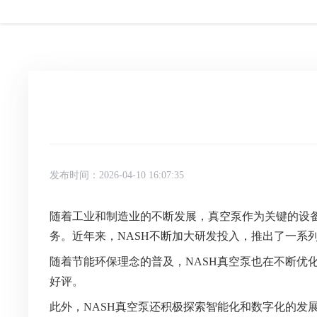
发布时间：2026-04-10 16:07:35
随着工业和制造业的不断发展，真空泵作为关键的设
务。近年来，NASH不断加大研发投入，推出了一系
随着节能环保理念的普及，NASH真空泵也在不断
好评。
此外，NASH真空泵还积极探索智能化和数字化的