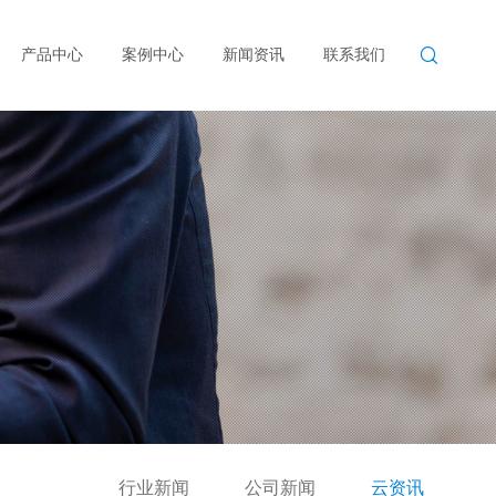

产品中心
案例中心
新闻资讯
联系我们
行业新闻
公司新闻
云资讯