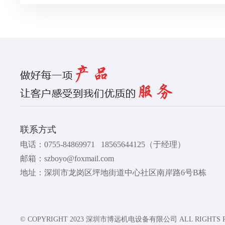
联系方式
电话：
0755-84869971
18565644125
（于经理）
邮箱：
szboyo@foxmail.com
地址：深圳市龙岗区坪地街道中心社区南岸路6号B栋
© COPYRIGHT 2023 深圳市博远机电设备有限公司 ALL RIGHTS 