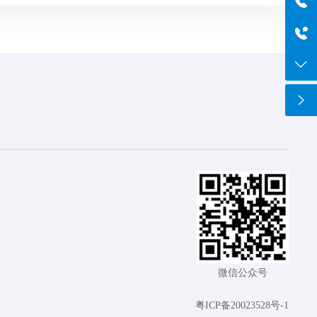
szboyo@foxmail.com
于经理
18565644125
电话
0755-84869971
微信公众号
粤ICP备20023528号-1