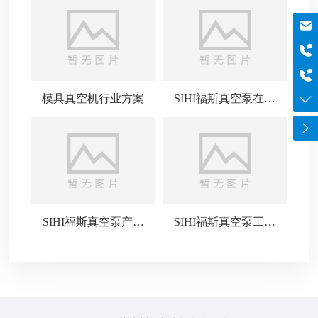
邮箱
szboyo@foxmail.com
于经理
18565644125
电话
0755-84869971
模具真空机行业方案
SIHI福斯真空泵在各
领域的广泛应用
SIHI福斯真空泵产品
SIHI福斯真空泵工作
介绍
原理